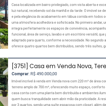
Casa localizada em bairro privilegiado, com vista aberta e exc
luz natural, recebendo sol da manhã e da tarde. O imóvel se d
e pela elegância do acabamento em tábua corrida em todos o
uma atmosfera acolhedora e sofisticada. No primeiro andar, 
integra perfeitamente os espaços de convivência, acompanh
funcional, área de serviço, lavabo e um escritório versátil, qu
adaptado para quarto, conforme a necessidade. No segundo an
oferece quatro quartos bem distribuídos, sendo três suítes, 
privacidade e conforto para toda a família. A área externa co
com um agradável quintal e uma suíte independente, ideal p
office ou espaço de apoio, valorizando ainda mais a funcionali
[3751] Casa em Venda Nova, Tere
deste imóvel único.
Comprar
: R$ 490.000,00
Imóvel incrível à venda em Venda nova com 220 m² de área c
terreno amplo de 700 m², oferecendo muito espaço, conforto e
casa conta com uma planta bem distribuída e ambientes ilumi
quem busca tranquilidade sem abrir mão da praticidade. A re
por 3 quartos, sendo uma suíte espaçosa com closet, além de