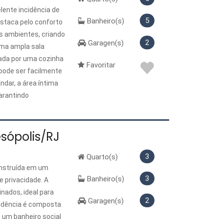
elente incidência de
5
Banheiro(s)
estaca pelo conforto
s ambientes, criando
2
Garagen(s)
uma ampla sala
ada por uma cozinha
Favoritar
e pode ser facilmente
dar, a área íntima
garantindo
mpleta o conjunto
ara hóspedes, home
dade e o potencial
sópolis/RJ
3
Quarto(s)
onstruída em um
3
Banheiro(s)
 privacidade. A
nados, ideal para
2
Garagen(s)
sidência é composta
 um banheiro social