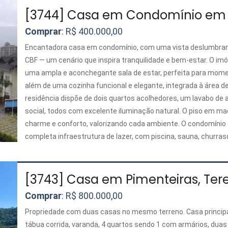
[3744] Casa em Condomínio em B
Comprar
: R$ 400.000,00
Encantadora casa em condomínio, com uma vista deslumbran
CBF — um cenário que inspira tranquilidade e bem-estar. O im
uma ampla e aconchegante sala de estar, perfeita para mome
além de uma cozinha funcional e elegante, integrada à área de
residência dispõe de dois quartos acolhedores, um lavabo de 
social, todos com excelente iluminação natural. O piso em ma
charme e conforto, valorizando cada ambiente. O condomínio
completa infraestrutura de lazer, com piscina, sauna, churra
garantindo praticidade e momentos de descanso em meio à na
quem busca conforto, segurança e uma vista privilegiada, em
agradáveis da região.
[3743] Casa em Pimenteiras, Tere
Comprar
: R$ 800.000,00
Propriedade com duas casas no mesmo terreno. Casa principal,
tábua corrida, varanda, 4 quartos sendo 1 com armários, dua