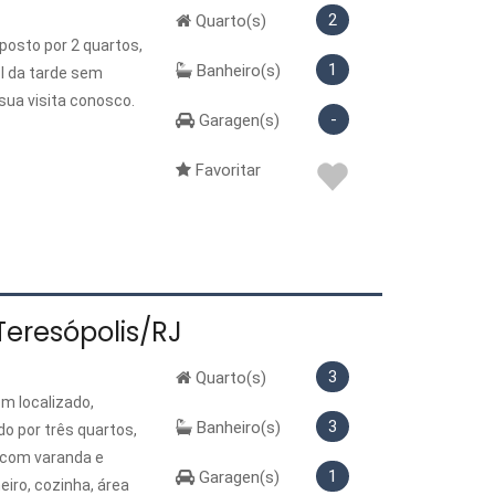
2
Quarto(s)
osto por 2 quartos,
1
Banheiro(s)
ol da tarde sem
sua visita conosco.
-
Garagen(s)
Favoritar
eresópolis/RJ
3
Quarto(s)
m localizado,
3
Banheiro(s)
o por três quartos,
 com varanda e
1
Garagen(s)
iro, cozinha, área