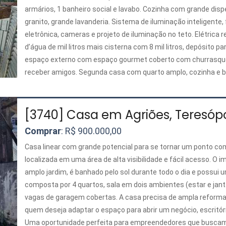
armários, 1 banheiro social e lavabo. Cozinha com grande dis
granito, grande lavanderia. Sistema de iluminação inteligente
eletrônica, cameras e projeto de iluminação no teto. Elétrica r
d’água de mil litros mais cisterna com 8 mil litros, depósito 
espaço externo com espaço gourmet coberto com churrasquei
receber amigos. Segunda casa com quarto amplo, cozinha e 
quarto que pode ser feito um closet. Casa super ensolarada e
Vaga para 4 carros. Rua super residencial e tranquila, 5 minut
passou por reformas recente onde foi trocado parte da elétri
[3740] Casa em Agriões, Teresópo
d’água, novo telhado, gesso, iluminação, CFTV, todas as portas
Comprar
: R$ 900.000,00
Aceita apto ou casa como parte de pagamento.
Casa linear com grande potencial para se tornar um ponto com
localizada em uma área de alta visibilidade e fácil acesso. O 
amplo jardim, é banhado pelo sol durante todo o dia e possui 
composta por 4 quartos, sala em dois ambientes (estar e janta
vagas de garagem cobertas. A casa precisa de ampla reforma,
quem deseja adaptar o espaço para abrir um negócio, escritório,
Uma oportunidade perfeita para empreendedores que busca