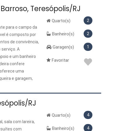
arroso, Teresópolis/RJ
2
Quarto(s)
te para o campo da
2
Banheiro(s)
óvel é composto por
ntos de convivência,
1
Garagen(s)
 serviço. A
apoio e um banheiro
Favoritar
deira confere
 oferece uma
squeira e garagem,
tureza. Ideal para
 um dos locais mais
sópolis/RJ
4
Quarto(s)
 sala com lareira,
4
Banheiro(s)
s suítes com