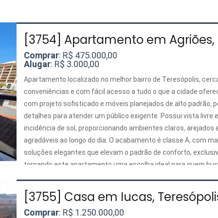
[3754] Apartamento em Agriões, 
Comprar
: R$ 475.000,00
Alugar
: R$ 3.000,00
Apartamento localizado no melhor bairro de Teresópolis, cerc
conveniências e com fácil acesso a tudo o que a cidade ofere
com projeto sofisticado e móveis planejados de alto padrão,
detalhes para atender um público exigente. Possui vista livre 
incidência de sol, proporcionando ambientes claros, arejado
agradáveis ao longo do dia. O acabamento é classe A, com ma
soluções elegantes que elevam o padrão de conforto, exclusi
tornando este apartamento uma escolha ideal para quem bus
sofisticação e praticidade em um único lugar. Com area de Laz
[3755] Casa em Iucas, Teresópoli
Comprar
: R$ 1.250.000,00