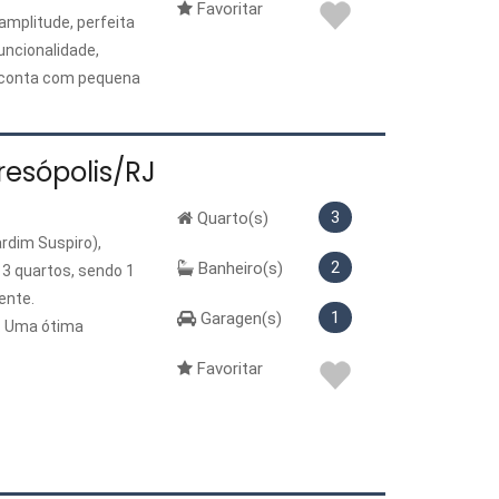
Favoritar
amplitude, perfeita
uncionalidade,
el conta com pequena
o que permite
nte oportunidade
om ótimo potencial
esópolis/RJ
3
Quarto(s)
rdim Suspiro),
2
Banheiro(s)
 3 quartos, sendo 1
ente.
1
Garagen(s)
. Uma ótima
Favoritar