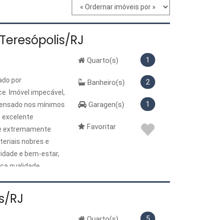
Teresópolis/RJ
1
Quarto(s)
ado por
2
Banheiro(s)
ce. Imóvel impecável,
1
Garagen(s)
 pensado nos mínimos
e excelente
Favoritar
s e extremamente
teriais nobres e
vidade e bem-estar,
ca qualidade,
er!!
s/RJ
5
Quarto(s)