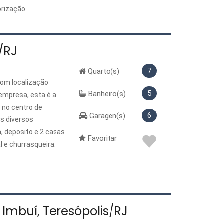
orização.
/RJ
7
Quarto(s)
com localização
5
Banheiro(s)
 empresa, esta é a
 no centro de
6
Garagen(s)
s diversos
, deposito e 2 casas
Favoritar
l e churrasqueira.
Imbuí, Teresópolis/RJ