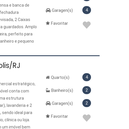
pensa e banca de
4
Garagen(s)
, fechadura
evisada, 2 Caixas
Favoritar
para guardados. Amplo
ra, perfeito para
banheiro e pequeno
 com uma bela vista.
inhos do Centro. Casa
ca, novas caixas
lis/RJ
 e janelas e outros.
4
Quarto(s)
ercial estratégico,
2
Banheiro(s)
imóvel conta com
uma estrutura
2
Garagen(s)
r), lavanderia e 2
 sendo ideal para
Favoritar
 clínica ou loja.
m um imóvel bem