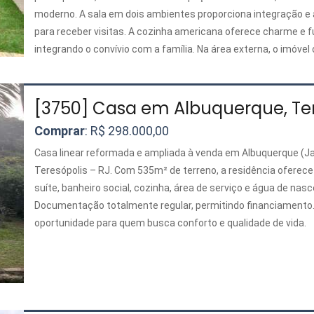
moderno. A sala em dois ambientes proporciona integração e 
para receber visitas. A cozinha americana oferece charme e f
integrando o convívio com a família. Na área externa, o imóv
piscina, espaço para lazer, área de serviço e um terreno ampl
diversas possibilidades de uso e personalização. Uma excele
para quem procura um imóvel confortável, bem localizado e c
[3750] Casa em Albuquerque, Ter
de valorização.
Comprar
: R$ 298.000,00
Casa linear reformada e ampliada à venda em Albuquerque (Ja
Teresópolis – RJ. Com 535m² de terreno, a residência oferece
suíte, banheiro social, cozinha, área de serviço e água de nasc
Documentação totalmente regular, permitindo financiamento
oportunidade para quem busca conforto e qualidade de vida.